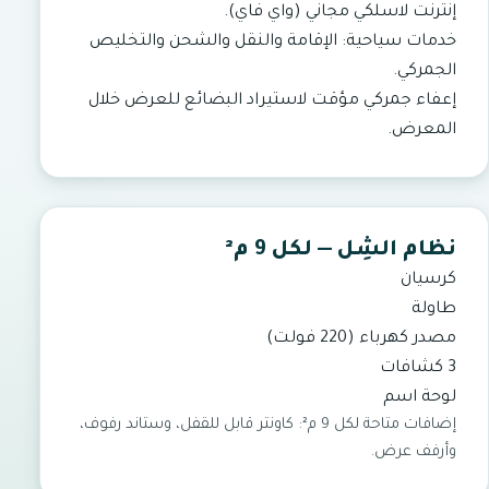
إنترنت لاسلكي مجاني (واي فاي).
خدمات سياحية: الإقامة والنقل والشحن والتخليص
الجمركي.
إعفاء جمركي مؤقت لاستيراد البضائع للعرض خلال
المعرض.
نظام الشِل — لكل 9 م²
كرسيان
طاولة
مصدر كهرباء (220 فولت)
3 كشافات
لوحة اسم
إضافات متاحة لكل 9 م²: كاونتر قابل للقفل، وستاند رفوف،
وأرفف عرض.